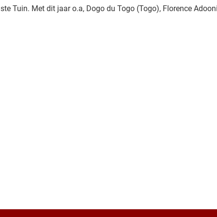
ldste Tuin. Met dit jaar o.a, Dogo du Togo (Togo), Florence Adoon
| Map data ©
Leaflet
OpenStree