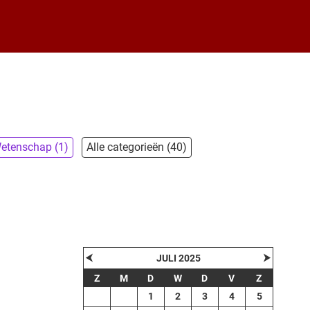
etenschap (1)
Alle categorieën (40)
⮜
⮞
JULI 2025
Z
M
D
W
D
V
Z
1
2
3
4
5