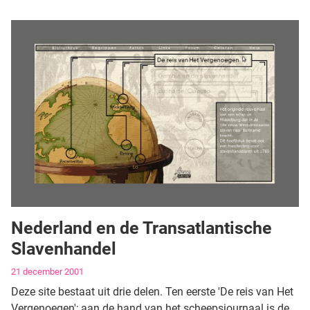
Nederland en de Transatlantische
Slavenhandel
Gegevens
21 december 2001
Deze site bestaat uit drie delen. Ten eerste 'De reis van Het
Vergenoegen'; aan de hand van het scheepsjournaal is de