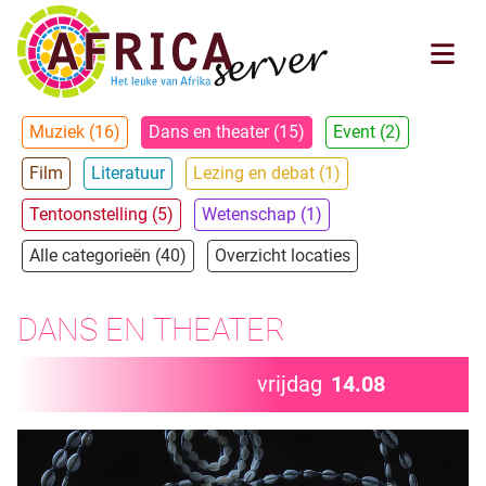
Muziek (16)
Dans en theater (15)
Event (2)
Film
Literatuur
Lezing en debat (1)
Tentoonstelling (5)
Wetenschap (1)
Alle categorieën (40)
Overzicht locaties
DANS EN THEATER
vrijdag
14.08