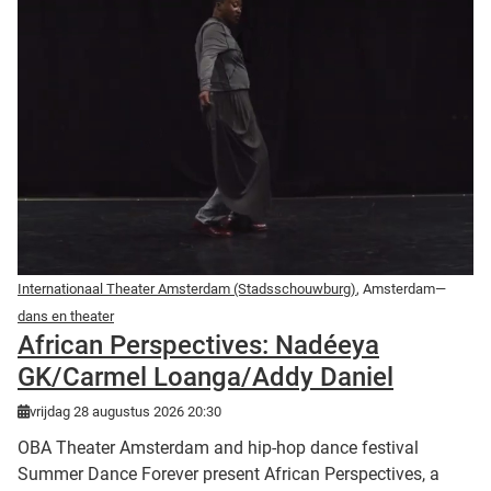
Internationaal Theater Amsterdam (Stadsschouwburg)
, Amsterdam—
dans en theater
African Perspectives: Nadéeya
GK/Carmel Loanga/Addy Daniel
vrijdag 28 augustus 2026 20:30
OBA Theater Amsterdam and hip-hop dance festival
Summer Dance Forever present African Perspectives, a