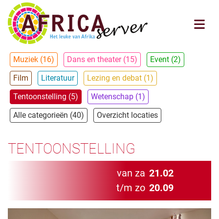
Muziek (16)
Dans en theater (15)
Event (2)
Film
Literatuur
Lezing en debat (1)
Tentoonstelling (5)
Wetenschap (1)
Alle categorieën (40)
Overzicht locaties
TENTOONSTELLING
van za
21.02
t/m zo
20.09