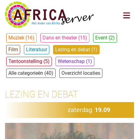
Muziek (16)
Dans en theater (15)
Event (2)
Film
Literatuur
Lezing en debat (1)
Tentoonstelling (5)
Wetenschap (1)
Alle categorieën (40)
Overzicht locaties
LEZING EN DEBAT
zaterdag
19.09