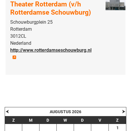
Theater Rotterdam (v/h
Rotterdamse Schouwburg)
Schouwburgplein 25
Rotterdam
3012CL
Nederland
http://www.rotterdamseschouwburg.nl
| Map data ©
contributors
Leaflet
OpenStreetMap
+
−
⮜
⮞
AUGUSTUS 2026
Z
M
D
W
D
V
Z
1