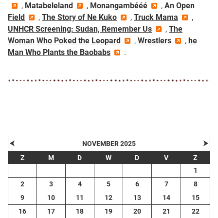
,
Matabeleland
,
Monangambééé
,
An Open
Field
,
The Story of Ne Kuko
,
Truck Mama
,
UNHCR Screening: Sudan, Remember Us
,
The
Woman Who Poked the Leopard
,
Wrestlers
,
he
Man Who Plants the Baobabs
.
⮜
⮞
NOVEMBER 2025
Z
M
D
W
D
V
Z
1
2
3
4
5
6
7
8
9
10
11
12
13
14
15
16
17
18
19
20
21
22