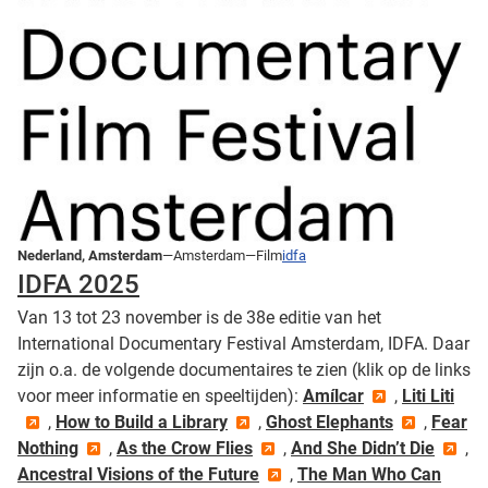
Nederland, Amsterdam
—Amsterdam—Film
idfa
IDFA 2025
Van 13 tot 23 november is de 38e editie van het
International Documentary Festival Amsterdam, IDFA. Daar
zijn o.a. de volgende documentaires te zien (klik op de links
voor meer informatie en speeltijden):
Amílcar
,
Liti Liti
,
How to Build a Library
,
Ghost Elephants
,
Fear
Nothing
,
As the Crow Flies
,
And She Didn’t Die
,
Ancestral Visions of the Future
,
The Man Who Can