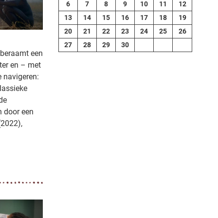
6
7
8
9
10
11
12
13
14
15
16
17
18
19
20
21
22
23
24
25
26
27
28
29
30
 beraamt een
ter en – met
e navigeren:
klassieke
 de
n door een
(2022),