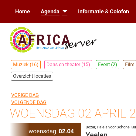
Home
Agenda
Informatie & Colofon
Muziek (16)
Dans en theater (15)
Event (2)
Film
Overzicht locaties
VORIGE DAG
VOLGENDE DAG
WOENSDAG 02 APRIL 
Bozar, Paleis voor Schone Ku
woensdag
02.04
Yeelen