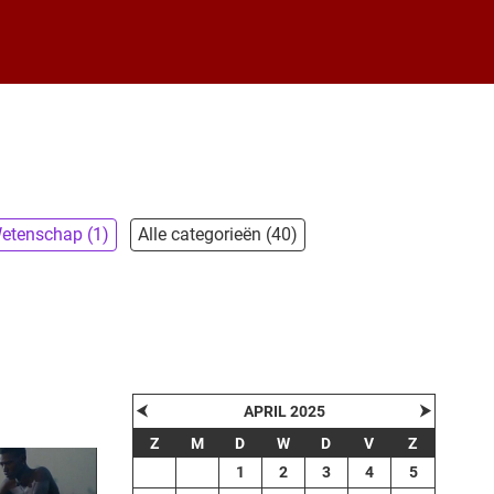
etenschap (1)
Alle categorieën (40)
⮜
⮞
APRIL 2025
Z
M
D
W
D
V
Z
1
2
3
4
5