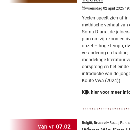
woensdag 02 april 2025 19
Yeelen speelt zich af in 
mythische verhaal van 
Soma Diarra, de jaloer
plan om zijn zoon en ri
opzet – hoge tempo, dw
verandering en traditie,
mondelinge literatuur va
oorsprong en het einde 
introductie van de jon
Kouté Vwa (2024)).
Kijk hier voor meer inf
België, Brussel
—Bozar, Palei
van vr
07.02