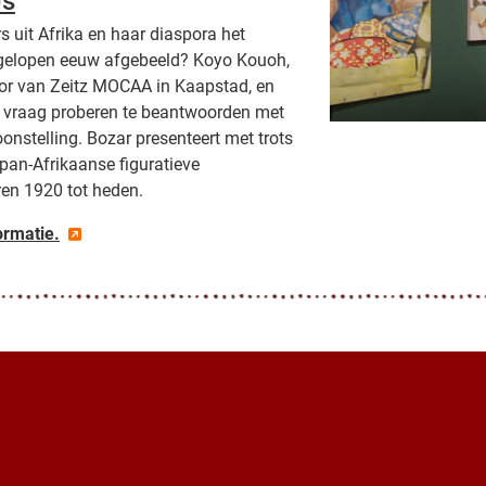
Us
 uit Afrika en haar diaspora het
afgelopen eeuw afgebeeld? Koyo Kouoh,
tor van Zeitz MOCAA in Kaapstad, en
 vraag proberen te beantwoorden met
nstelling. Bozar presenteert met trots
pan-Afrikaanse figuratieve
ren 1920 tot heden.
ormatie.