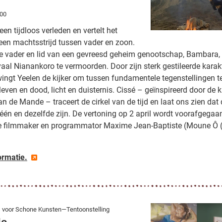
:00
een tijdloos verleden en vertelt het
een machtsstrijd tussen vader en zoon.
se vader en lid van een gevreesd geheim genootschap, Bambara,
vaal Nianankoro te vermoorden. Door zijn sterk gestileerde karak
ingt Yeelen de kijker om tussen fundamentele tegenstellingen t
 leven en dood, licht en duisternis. Cissé – geïnspireerd door de 
n de Mande – traceert de cirkel van de tijd en laat ons zien dat
één en dezelfde zijn. De vertoning op 2 april wordt voorafgegaa
ge filmmaker en programmator Maxime Jean-Baptiste (Moune Ô 
ormatie.
s voor Schone Kunsten—Tentoonstelling