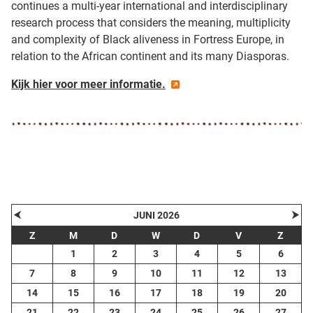
continues a multi-year international and interdisciplinary
research process that considers the meaning, multiplicity
and complexity of Black aliveness in Fortress Europe, in
relation to the African continent and its many Diasporas.
Kijk hier voor meer informatie.
⮜
⮞
JUNI 2026
Z
M
D
W
D
V
Z
1
2
3
4
5
6
7
8
9
10
11
12
13
14
15
16
17
18
19
20
21
22
23
24
25
26
27