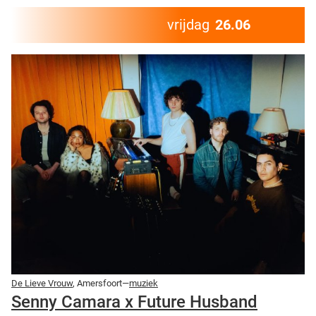
vrijdag
26.06
De Lieve Vrouw
, Amersfoort—
muziek
Senny Camara x Future Husband