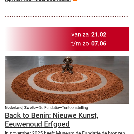
van za
21.02
t/m zo
07.06
Nederland, Zwolle
—De Fundatie—Tentoonstelling
Back to Benin: Nieuwe Kunst,
Eeuwenoud Erfgoed
In november 2025 heeft Museum de Fundatie de bronzen