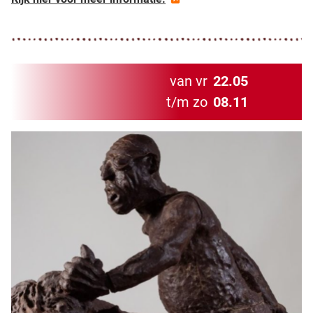
van vr
22.05
t/m zo
08.11