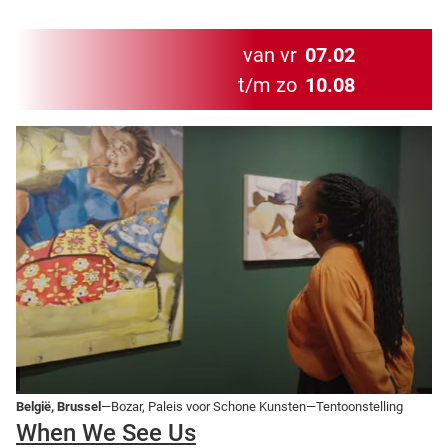
van vr
07.02
t/m zo
10.08
België, Brussel
—Bozar, Paleis voor Schone Kunsten—Tentoonstelling
When We See Us