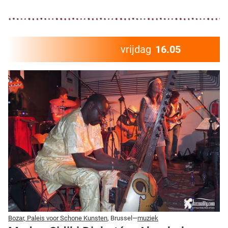
vrijdag
16.05
Bozar, Paleis voor Schone Kunsten
, Brussel—
muziek