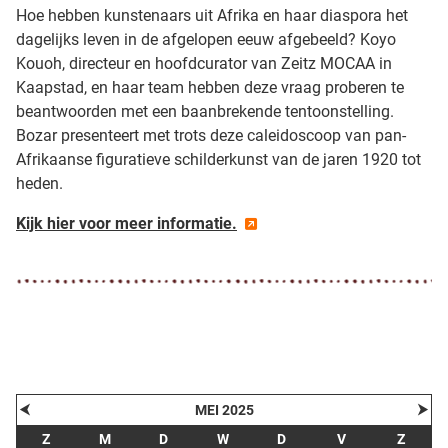
Hoe hebben kunstenaars uit Afrika en haar diaspora het
dagelijks leven in de afgelopen eeuw afgebeeld? Koyo
Kouoh, directeur en hoofdcurator van Zeitz MOCAA in
Kaapstad, en haar team hebben deze vraag proberen te
beantwoorden met een baanbrekende tentoonstelling.
Bozar presenteert met trots deze caleidoscoop van pan-
Afrikaanse figuratieve schilderkunst van de jaren 1920 tot
heden.
Kijk hier voor meer informatie.
⮜
⮞
MEI 2025
Z
M
D
W
D
V
Z