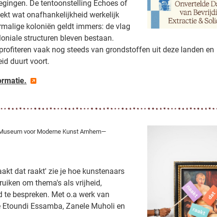
gingen. De tentoonstelling Echoes of
kt wat onafhankelijkheid werkelijk
rmalige koloniën geldt immers: de vlag
oniale structuren bleven bestaan.
profiteren vaak nog steeds van grondstoffen uit deze landen en
id duurt voort.
ormatie.
useum voor Moderne Kunst Arnhem—
aakt dat raakt' zie je hoe kunstenaars
uiken om thema's als vrijheid,
id te bespreken. Met o.a werk van
 Etoundi Essamba, Zanele Muholi en