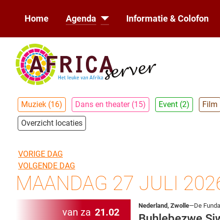
Home
Agenda
Informatie & Colofon
Muziek (16)
Dans en theater (15)
Event (2)
Film
Overzicht locaties
VORIGE DAG
VOLGENDE DAG
MAANDAG 27 JULI 202
Nederland, Zwolle
—De Fundat
van za
21.02
Buhlebezwe Si