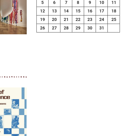
5
6
7
8
9
10
11
12
13
14
15
16
17
18
19
20
21
22
23
24
25
26
27
28
29
30
31