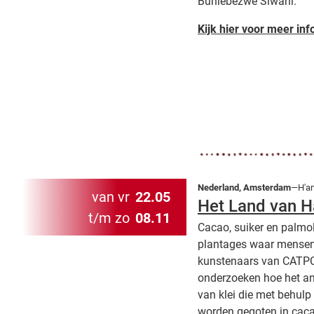
Buhlebezwe Siwani.
Kijk hier voor meer inf
Nederland, Amsterdam
—H'ar
van vr
22.05
Het Land van H
t/m zo
08.11
Cacao, suiker en palmo
plantages waar mensen 
kunstenaars van CATPC 
onderzoeken hoe het an
van klei die met behul
worden gegoten in cacao