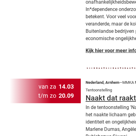
onafhankelijkheidsbewe
In*dependence onderzoe
betekent. Voor veel voo
veranderde, maar de kol
Buitenlandse bedrijven 
economische ongelijkhe
Kijk hier voor meer inf
Nederland, Arnhem
—MMKA M
van za
14.03
Tentoonstelling
t/m zo
20.09
Naakt dat raakt
In de tentoonstelling 'N
het naakte lichaam gebr
identiteit en ongelijkhe
Marlene Dumas, Angèle