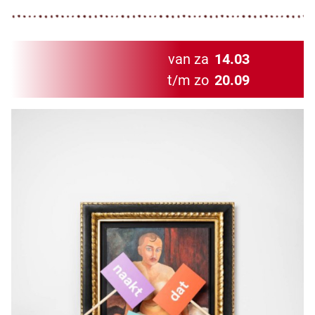
van za
14.03
t/m zo
20.09