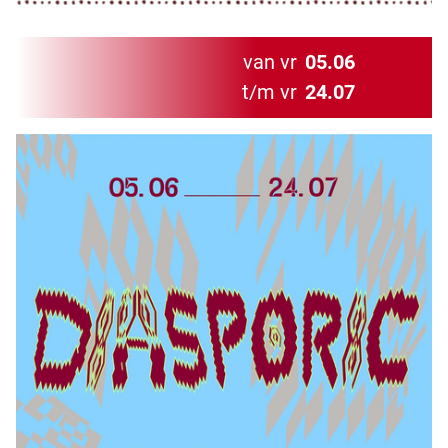
van vr
05.06
t/m vr
24.07