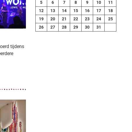
5
6
7
8
9
10
11
12
13
14
15
16
17
18
19
20
21
22
23
24
25
26
27
28
29
30
31
oerd tijdens
eerdere