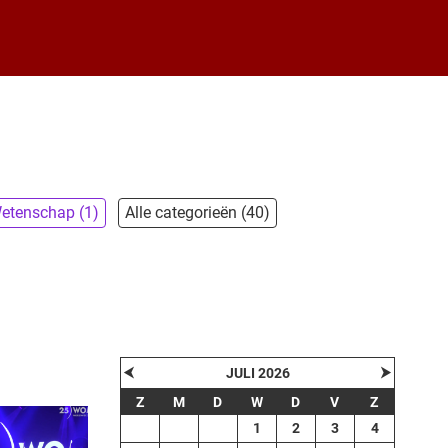
etenschap (1)
Alle categorieën (40)
⮜
⮞
JULI 2026
Z
M
D
W
D
V
Z
1
2
3
4