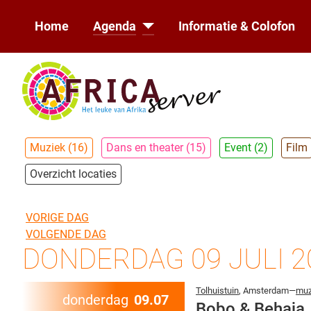
Home
Agenda
Informatie & Colofon
Muziek (16)
Dans en theater (15)
Event (2)
Film
Overzicht locaties
VORIGE DAG
VOLGENDE DAG
DONDERDAG 09 JULI 2
Tolhuistuin
, Amsterdam—
muz
donderdag
09.07
Bobo & Behaja