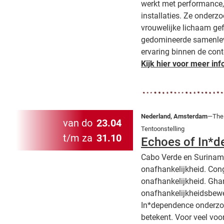
werkt met performance,
installaties. Ze onderz
vrouwelijke lichaam g
gedomineerde samenlevi
ervaring binnen de cont
Kijk hier voor meer inf
Nederland, Amsterdam
—The 
van do
23.04
Tentoonstelling
t/m za
31.10
Echoes of In*
Cabo Verde en Suriname 
onafhankelijkheid. Cong
onafhankelijkheid. Ghan
onafhankelijkheidsbewe
In*dependence onderzoe
betekent. Voor veel voo