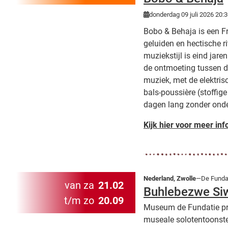
donderdag 09 juli 2026 20:
Bobo & Behaja is een Fr
geluiden en hectische r
muziekstijl is eind jar
de ontmoeting tussen d
muziek, met de elektris
bals-poussière (stoffig
dagen lang zonder onder
Kijk hier voor meer inf
Nederland, Zwolle
—De Fundat
van za
21.02
Buhlebezwe Si
t/m zo
20.09
Museum de Fundatie pre
museale solotentoonste