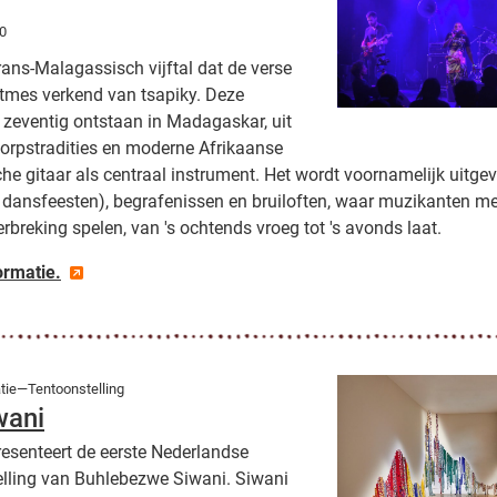
30
ans-Malagassisch vijftal dat de verse
itmes verkend van tsapiky. Deze
en zeventig ontstaan in Madagaskar, uit
orpstradities en moderne Afrikaanse
che gitaar als centraal instrument. Het wordt voornamelijk uitgev
e dansfeesten), begrafenissen en bruiloften, waar muzikanten m
breking spelen, van 's ochtends vroeg tot 's avonds laat.
ormatie.
ie—Tentoonstelling
wani
senteert de eerste Nederlandse
lling van Buhlebezwe Siwani. Siwani