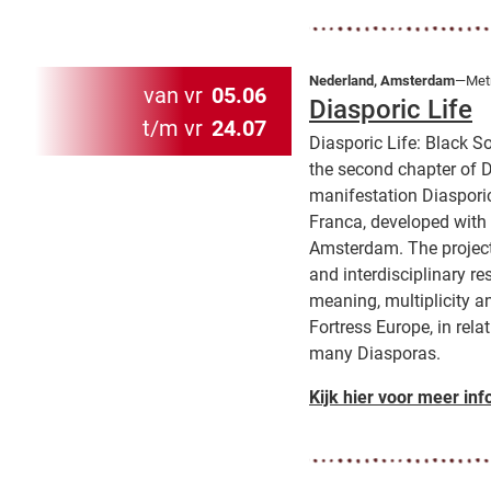
Nederland, Amsterdam
—Metr
van vr
05.06
Diasporic Life
t/m vr
24.07
Diasporic Life: Black S
the second chapter of Di
manifestation Diaspori
Franca, developed wit
Amsterdam. The project 
and interdisciplinary r
meaning, multiplicity a
Fortress Europe, in rela
many Diasporas.
Kijk hier voor meer inf