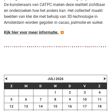
De kunstenaars van CATPC maken deze realiteit zichtbaar
en onderzoeken hoe het anders kan. Het collectief maakt
beelden van klei die met behulp van 3D-technologie in
Amsterdam worden gegoten in cacao, palmolie en suiker.
Kijk hier voor meer informatie.
⮜
⮞
JULI 2026
Z
M
D
W
D
V
Z
1
2
3
4
5
6
7
8
9
10
11
12
13
14
15
16
17
18