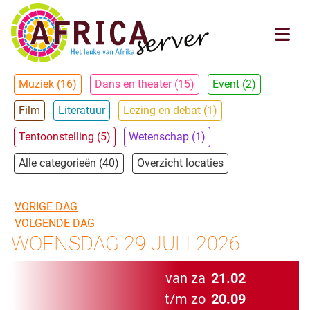
Muziek (16)
Dans en theater (15)
Event (2)
Film
Literatuur
Lezing en debat (1)
Tentoonstelling (5)
Wetenschap (1)
Alle categorieën (40)
Overzicht locaties
VORIGE DAG
VOLGENDE DAG
WOENSDAG 29 JULI 2026
van za
21.02
t/m zo
20.09