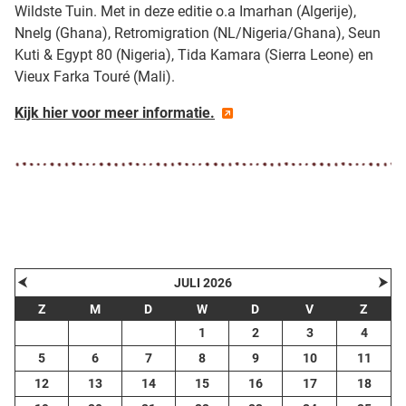
Wildste Tuin. Met in deze editie o.a Imarhan (Algerije),
Nnelg (Ghana), Retromigration (NL/Nigeria/Ghana), Seun
Kuti & Egypt 80 (Nigeria), Tida Kamara (Sierra Leone) en
Vieux Farka Touré (Mali).
Kijk hier voor meer informatie.
⮜
⮞
JULI 2026
Z
M
D
W
D
V
Z
1
2
3
4
5
6
7
8
9
10
11
12
13
14
15
16
17
18