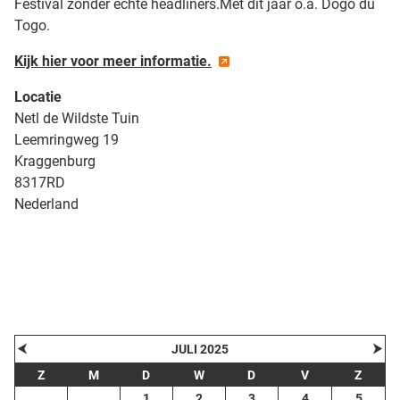
Festival zonder echte headliners.Met dit jaar o.a. Dogo du
Togo.
Kijk hier voor meer informatie.
Locatie
Netl de Wildste Tuin
Leemringweg 19
Kraggenburg
8317RD
Nederland
| Map data ©
contributors
Leaflet
OpenStreetMap
+
−
⮜
⮞
JULI 2025
Z
M
D
W
D
V
Z
1
2
3
4
5