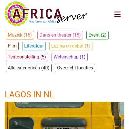
Muziek (16)
Dans en theater (15)
Event (2)
Film
Literatuur
Lezing en debat (1)
Tentoonstelling (5)
Wetenschap (1)
Alle categorieën (40)
Overzicht locaties
LAGOS IN NL