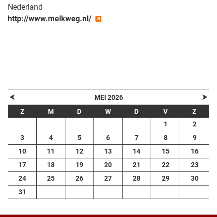
Nederland
http://www.melkweg.nl/
| Map data ©
contributors
Leaflet
OpenStreetMap
+
−
⮜
⮞
MEI 2026
Z
M
D
W
D
V
Z
1
2
3
4
5
6
7
8
9
10
11
12
13
14
15
16
17
18
19
20
21
22
23
24
25
26
27
28
29
30
31