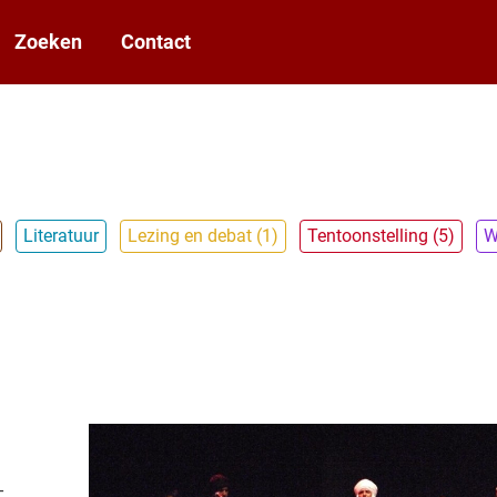
Zoeken
Contact
Literatuur
Lezing en debat (1)
Tentoonstelling (5)
W
-