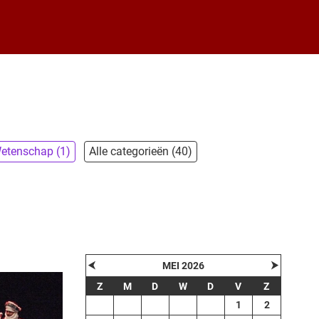
etenschap (1)
Alle categorieën (40)
⮜
⮞
MEI 2026
Z
M
D
W
D
V
Z
1
2