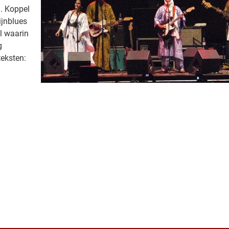
n. Koppel
ijnblues
l waarin
g
teksten:
| Map data ©
Leaflet
OpenStree