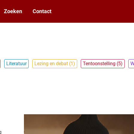
Zoeken
Contact
Literatuur
Lezing en debat (1)
Tentoonstelling (5)
W
g