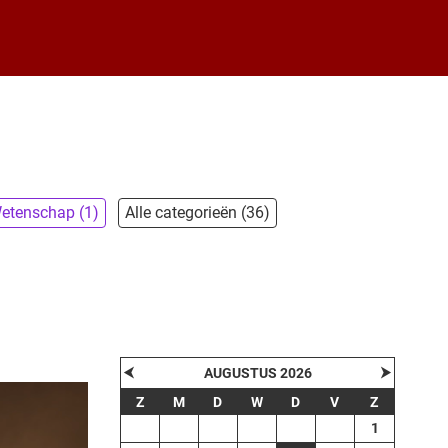
etenschap (1)
Alle categorieën (36)
⮜
⮞
AUGUSTUS 2026
Z
M
D
W
D
V
Z
1