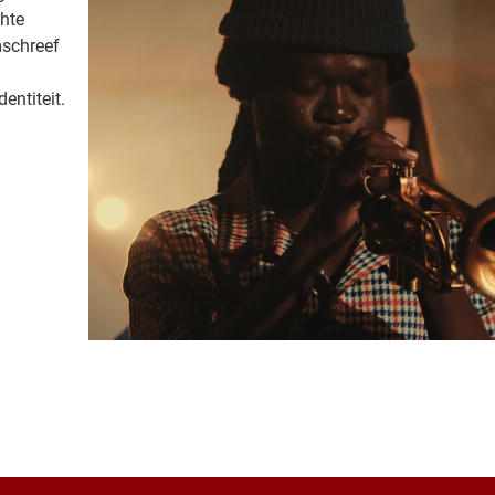
chte
mschreef
entiteit.
| Map data ©
Leaflet
OpenStree