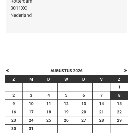
Rotterdam
3011XC
Nederland
| Map data ©
contributors
Leaflet
OpenStreetMap
+
−
⮜
⮞
AUGUSTUS 2026
Z
M
D
W
D
V
Z
1
2
3
4
5
6
7
8
9
10
11
12
13
14
15
16
17
18
19
20
21
22
23
24
25
26
27
28
29
30
31