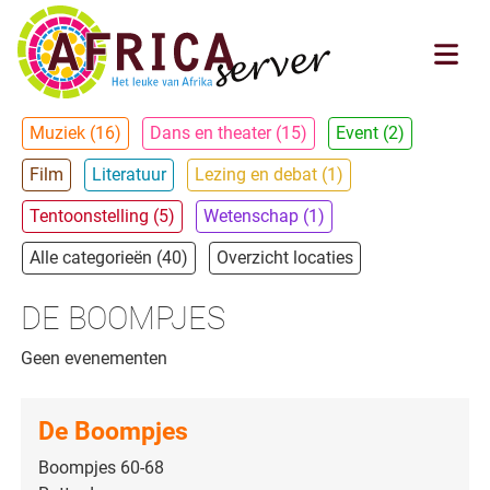
Muziek (16)
Dans en theater (15)
Event (2)
Film
Literatuur
Lezing en debat (1)
Tentoonstelling (5)
Wetenschap (1)
Alle categorieën (40)
Overzicht locaties
DE BOOMPJES
Geen evenementen
De Boompjes
Boompjes 60-68