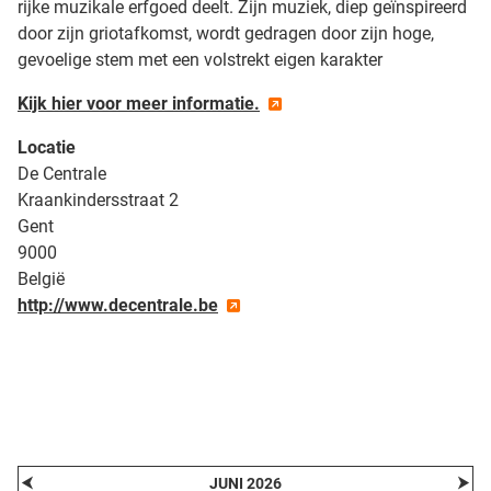
rijke muzikale erfgoed deelt. Zijn muziek, diep geïnspireerd
door zijn griotafkomst, wordt gedragen door zijn hoge,
gevoelige stem met een volstrekt eigen karakter
Kijk hier voor meer informatie.
Locatie
De Centrale
Kraankindersstraat 2
Gent
9000
België
http://www.decentrale.be
| Map data ©
contributors
Leaflet
OpenStreetMap
+
−
⮜
⮞
JUNI 2026