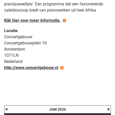
pianojuweeltjes’. Een programma dat een fascinerende
caleidoscoop biedt van pianowerken uit heel Afrika.
Kijk hier voor meer informatie.
Locatie
Concertgebouw
Concertgebouwplein 10
Amsterdam
1071LN
Nederland
http://www.concertgebouw.nl
| Map data ©
contributors
Leaflet
OpenStreetMap
+
−
⮜
⮞
JUNI 2026