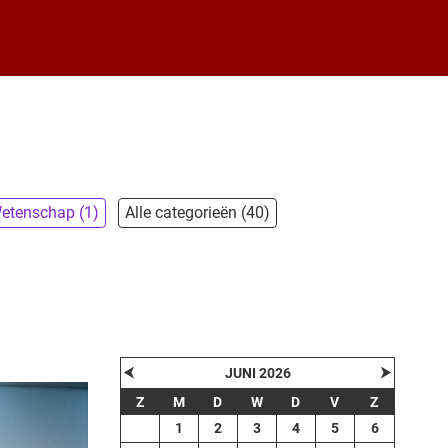
etenschap (1)
Alle categorieën (40)
⮜
⮞
JUNI 2026
Z
M
D
W
D
V
Z
1
2
3
4
5
6