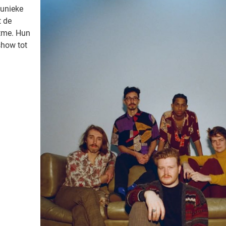
 unieke
t de
itme. Hun
show tot