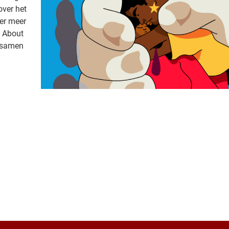
over het
ier meer
g About
, samen
| Map data ©
Leaflet
OpenStree