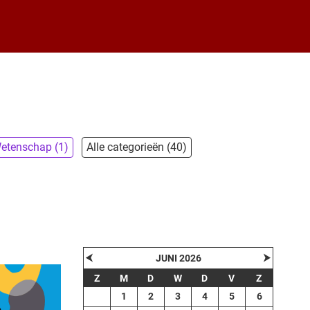
etenschap (1)
Alle categorieën (40)
⮜
⮞
JUNI 2026
Z
M
D
W
D
V
Z
1
2
3
4
5
6