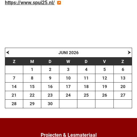
https://www.spui25.nl/
| Map data ©
contributors
Leaflet
OpenStreetMap
+
−
⮜
⮞
JUNI 2026
Z
M
D
W
D
V
Z
1
2
3
4
5
6
7
8
9
10
11
12
13
14
15
16
17
18
19
20
21
22
23
24
25
26
27
28
29
30
Projecten & Lesmateriaal