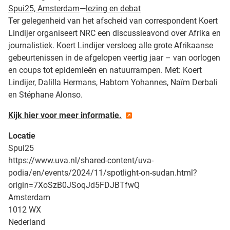
Spui25, Amsterdam
—
lezing en debat
Ter gelegenheid van het afscheid van correspondent Koert
Lindijer organiseert NRC een discussieavond over Afrika en
journalistiek. Koert Lindijer versloeg alle grote Afrikaanse
gebeurtenissen in de afgelopen veertig jaar – van oorlogen
en coups tot epidemieën en natuurrampen. Met: Koert
Lindijer, Dalilla Hermans, Habtom Yohannes, Naïm Derbali
en Stéphane Alonso.
Kijk hier voor meer informatie.
Locatie
Spui25
https://www.uva.nl/shared-content/uva-
podia/en/events/2024/11/spotlight-on-sudan.html?
origin=7XoSzB0JSoqJd5FDJBTfwQ
Amsterdam
1012 WX
Nederland