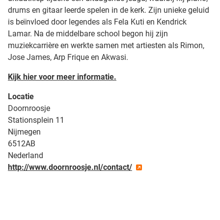
drums en gitaar leerde spelen in de kerk. Zijn unieke geluid
is beïnvloed door legendes als Fela Kuti en Kendrick
Lamar. Na de middelbare school begon hij zijn
muziekcarrière en werkte samen met artiesten als Rimon,
Jose James, Arp Frique en Akwasi.
Kijk hier voor meer informatie.
Locatie
Doornroosje
Stationsplein 11
Nijmegen
6512AB
Nederland
http://www.doornroosje.nl/contact/
| Map data ©
contributors
Leaflet
OpenStreetMap
+
−